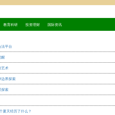
教育科研
投资理财
国际资讯
合法平台
觉醒
查艺术
律边界探索
景探索
这个夏天经历了什么？