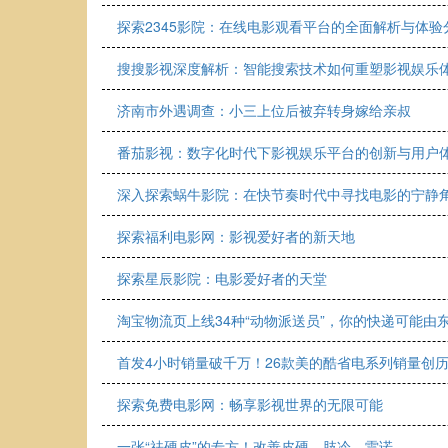
探索2345影院：在线电影观看平台的全面解析与体验
搜搜影视深度解析：智能搜索技术如何重塑影视娱乐
济南市外遇调查：小三上位后被弃转身嫁给亲叔
番茄影视：数字化时代下影视娱乐平台的创新与用户
深入探索蜗牛影院：在快节奏时代中寻找电影的宁静
探索福利电影网：影视爱好者的新天地
探索星辰影院：电影爱好者的天堂
淘宝物流页上线34种“动物派送员”，你的快递可能由
首发4小时销量破千万！26款美的酷省电系列销量创历
探索免费电影网：畅享影视世界的无限可能
一张“祛硬皮”的专方！改善皮硬、肢冷、雷诺