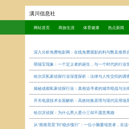
潢川信息社
网站首页
商旅生涯
体育健康
热点新闻
深入分析免费电影网：在线免费观影的利与弊及推荐
萌瑞宝现象：一个定义者的诞生，与一个时代的行业
哈尔滨私家侦探行业深度探析：法律与人性交织的调
揭秘成都私家侦探行业：真相追寻者的城市暗战与法
开关电源技术全面解析：高效转换原理与现代应用场
哈尔滨侦探：为什么男人爱小三却不愿意离婚
从“摇摇晃晃”到“稳步慢行”：一位小脑萎缩患者，在