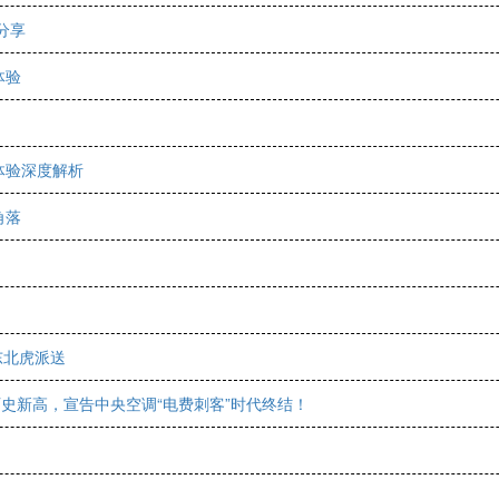
分享
体验
体验深度解析
角落
东北虎派送
史新高，宣告中央空调“电费刺客”时代终结！