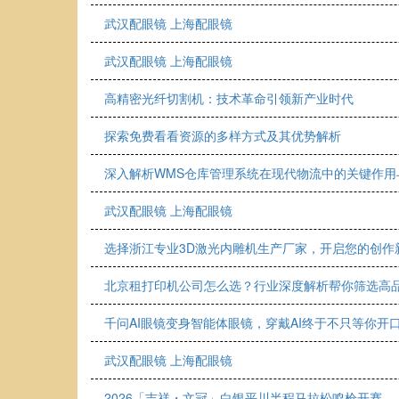
武汉配眼镜 上海配眼镜
武汉配眼镜 上海配眼镜
高精密光纤切割机：技术革命引领新产业时代
探索免费看看资源的多样方式及其优势解析
深入解析WMS仓库管理系统在现代物流中的关键作用
武汉配眼镜 上海配眼镜
选择浙江专业3D激光内雕机生产厂家，开启您的创作
北京租打印机公司怎么选？行业深度解析帮你筛选高
千问AI眼镜变身智能体眼镜，穿戴AI终于不只等你开
武汉配眼镜 上海配眼镜
2026「吉祥・文冠」白银平川半程马拉松鸣枪开赛