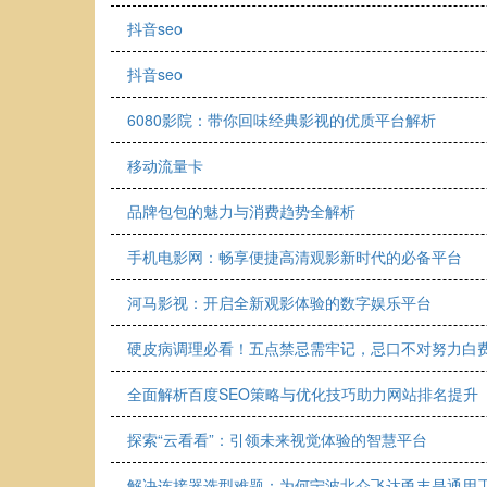
抖音seo
抖音seo
6080影院：带你回味经典影视的优质平台解析
移动流量卡
品牌包包的魅力与消费趋势全解析
手机电影网：畅享便捷高清观影新时代的必备平台
河马影视：开启全新观影体验的数字娱乐平台
硬皮病调理必看！五点禁忌需牢记，忌口不对努力白
全面解析百度SEO策略与优化技巧助力网站排名提升
探索“云看看”：引领未来视觉体验的智慧平台
解决连接器选型难题：为何宁波北仑飞达甬丰是通用