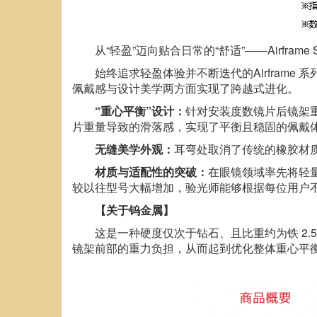
从“轻盈”迈向贴合日常的“舒适”——Airframe 
始终追求轻盈体验并不断迭代的Airframe 
佩戴感与设计美学两方面实现了跨越式进化。
“
重心平衡
”
设计：
针对安装度数镜片后镜架
片重量导致的滑落感，实现了平衡且稳固的佩戴
无缝美学外观：
耳弯处取消了传统的橡胶材
材质与适配性的突破：
在眼镜领域率先将轻量、
较以往型号大幅增加，验光师能够根据每位用户
【关于钨金属】
这是一种硬度仅次于钻石、且比重约为铁 2
镜架前部的重力负担，从而起到优化整体重心平