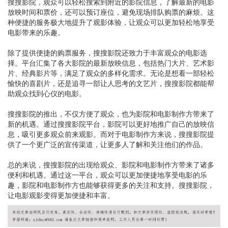
搜搜影院，观众可以轻松搜索到附近的影院信息，了解最新的电影
放映时间和票价，还可以预订座位，避免现场排队购票的麻烦。这
种便捷的服务极大地提升了观影体验，让观众可以更加轻松地享受
电影带来的乐趣。
除了提供便捷的购票服务，搜搜影院还致力于丰富观众的电影选
择。平台汇集了各大影院的最新放映信息，包括热门大片、艺术影
片、经典影片等，满足了观众的多样化需求。无论是想看一部轻松
愉快的喜剧片，还是追寻一部让人思考的文艺片，搜搜影院都能帮
助观众找到心仪的电影。
搜搜影院的推出，不仅方便了观众，也为影院和电影制作方带来了
新的机遇。通过搜搜影院平台，影院可以更好地推广自己的放映信
息，吸引更多观众前来观影。而对于电影制作方来说，搜搜影院提
供了一个更广泛的宣传渠道，让更多人了解和关注他们的作品。
总的来说，搜搜影院的出现给观众、影院和电影制作方带来了诸多
便利和机遇。通过这一平台，观众可以更加便捷地享受电影的乐
趣，影院和电影制作方也能够获得更多的关注和支持。搜搜影院，
让电影观影变得更加便捷和丰富。